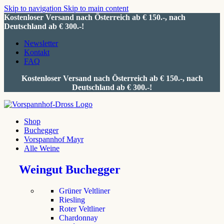
Skip to navigation
Skip to main content
Kostenloser Versand nach Österreich ab € 150.-, nach
Deutschland ab € 300.-!
Newsletter
Kontakt
FAQ
Kostenloser Versand nach Österreich ab € 150.-, nach
Deutschland ab € 300.-!
Shop
Buchegger
Vorspannhof Mayr
Alle Weine
Weingut Buchegger
Grüner Veltliner
Riesling
Roter Veltliner
Chardonnay