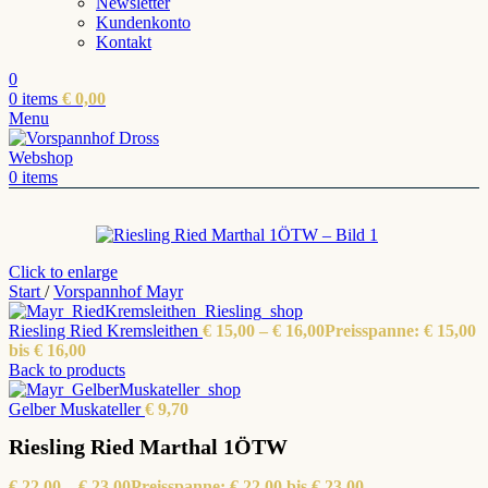
Newsletter
Kundenkonto
Kontakt
0
0
items
€
0,00
Menu
0
items
Click to enlarge
Start
/
Vorspannhof Mayr
Riesling Ried Kremsleithen
€
15,00
–
€
16,00
Preisspanne: € 15,00
bis € 16,00
Back to products
Gelber Muskateller
€
9,70
Riesling Ried Marthal 1ÖTW
€
22,00
–
€
23,00
Preisspanne: € 22,00 bis € 23,00