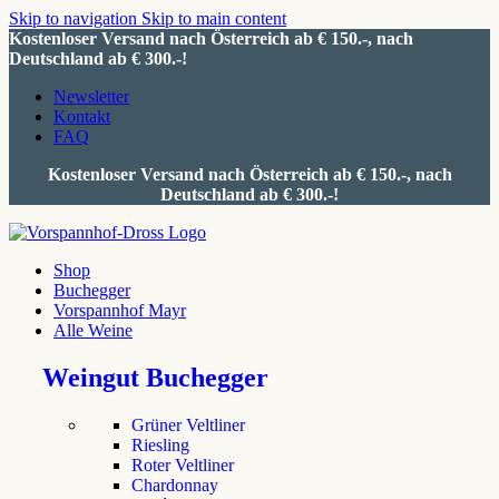
Skip to navigation
Skip to main content
Kostenloser Versand nach Österreich ab € 150.-, nach
Deutschland ab € 300.-!
Newsletter
Kontakt
FAQ
Kostenloser Versand nach Österreich ab € 150.-, nach
Deutschland ab € 300.-!
Shop
Buchegger
Vorspannhof Mayr
Alle Weine
Weingut Buchegger
Grüner Veltliner
Riesling
Roter Veltliner
Chardonnay