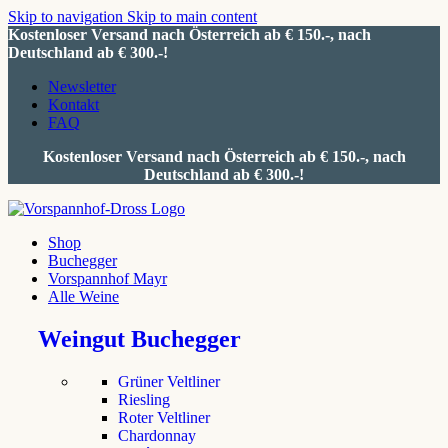
Skip to navigation
Skip to main content
Kostenloser Versand nach Österreich ab € 150.-, nach
Deutschland ab € 300.-!
Newsletter
Kontakt
FAQ
Kostenloser Versand nach Österreich ab € 150.-, nach
Deutschland ab € 300.-!
Shop
Buchegger
Vorspannhof Mayr
Alle Weine
Weingut Buchegger
Grüner Veltliner
Riesling
Roter Veltliner
Chardonnay