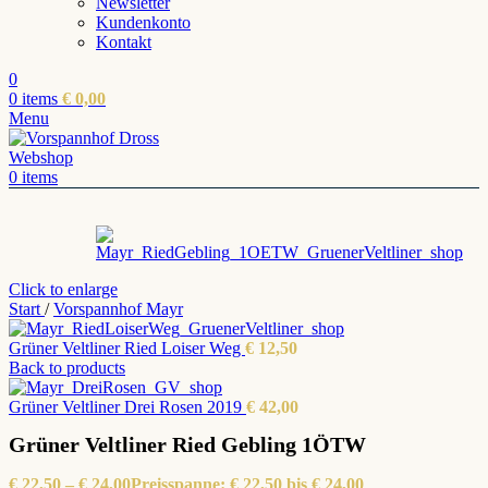
Newsletter
Kundenkonto
Kontakt
0
0
items
€
0,00
Menu
0
items
Click to enlarge
Start
/
Vorspannhof Mayr
Grüner Veltliner Ried Loiser Weg
€
12,50
Back to products
Grüner Veltliner Drei Rosen 2019
€
42,00
Grüner Veltliner Ried Gebling 1ÖTW
€
22,50
–
€
24,00
Preisspanne: € 22,50 bis € 24,00