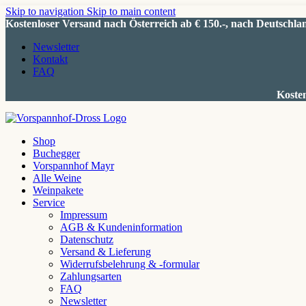
Skip to navigation
Skip to main content
Kostenloser Versand nach Österreich ab € 150.-, nach Deutschlan
Newsletter
Kontakt
FAQ
Kosten
Shop
Buchegger
Vorspannhof Mayr
Alle Weine
Weinpakete
Service
Impressum
AGB & Kundeninformation
Datenschutz
Versand & Lieferung
Widerrufsbelehrung & -formular
Zahlungsarten
FAQ
Newsletter